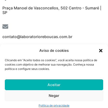
Praça Manoel de Vasconcellos, 502 Centro - Sumaré |
SP
contato@laboratorioreboucas.com.br
Aviso de cookies
Clicando em “Aceito todos os cookies”, você aceita nossa política de
(19) 3873-2131 / 3883-1640
cookies com objetivo de melhorar sua navegação. Conheça nossa
política e configure seus cookies.
Copyright ® 2023 – Todos os Direitos Reservados
Desenvolvido por
ConnectAll
Aceitar
Negar
Politica de Privacidade
Politica de Cookies
Política de privacidade